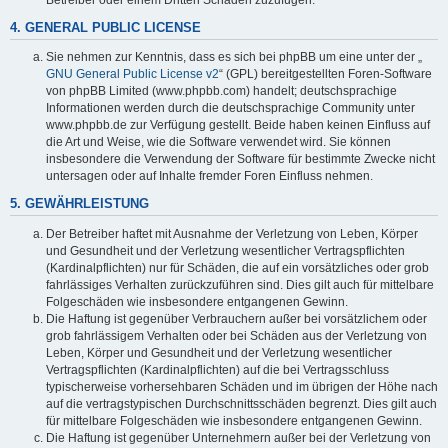
4. GENERAL PUBLIC LICENSE
Sie nehmen zur Kenntnis, dass es sich bei phpBB um eine unter der „
GNU General Public License v2
“ (GPL) bereitgestellten Foren-Software
von phpBB Limited (www.phpbb.com) handelt; deutschsprachige
Informationen werden durch die deutschsprachige Community unter
www.phpbb.de zur Verfügung gestellt. Beide haben keinen Einfluss auf
die Art und Weise, wie die Software verwendet wird. Sie können
insbesondere die Verwendung der Software für bestimmte Zwecke nicht
untersagen oder auf Inhalte fremder Foren Einfluss nehmen.
5. GEWÄHRLEISTUNG
Der Betreiber haftet mit Ausnahme der Verletzung von Leben, Körper
und Gesundheit und der Verletzung wesentlicher Vertragspflichten
(Kardinalpflichten) nur für Schäden, die auf ein vorsätzliches oder grob
fahrlässiges Verhalten zurückzuführen sind. Dies gilt auch für mittelbare
Folgeschäden wie insbesondere entgangenen Gewinn.
Die Haftung ist gegenüber Verbrauchern außer bei vorsätzlichem oder
grob fahrlässigem Verhalten oder bei Schäden aus der Verletzung von
Leben, Körper und Gesundheit und der Verletzung wesentlicher
Vertragspflichten (Kardinalpflichten) auf die bei Vertragsschluss
typischerweise vorhersehbaren Schäden und im übrigen der Höhe nach
auf die vertragstypischen Durchschnittsschäden begrenzt. Dies gilt auch
für mittelbare Folgeschäden wie insbesondere entgangenen Gewinn.
Die Haftung ist gegenüber Unternehmern außer bei der Verletzung von