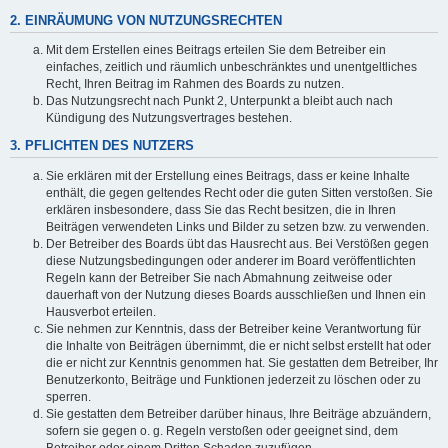
2. EINRÄUMUNG VON NUTZUNGSRECHTEN
Mit dem Erstellen eines Beitrags erteilen Sie dem Betreiber ein
einfaches, zeitlich und räumlich unbeschränktes und unentgeltliches
Recht, Ihren Beitrag im Rahmen des Boards zu nutzen.
Das Nutzungsrecht nach Punkt 2, Unterpunkt a bleibt auch nach
Kündigung des Nutzungsvertrages bestehen.
3. PFLICHTEN DES NUTZERS
Sie erklären mit der Erstellung eines Beitrags, dass er keine Inhalte
enthält, die gegen geltendes Recht oder die guten Sitten verstoßen. Sie
erklären insbesondere, dass Sie das Recht besitzen, die in Ihren
Beiträgen verwendeten Links und Bilder zu setzen bzw. zu verwenden.
Der Betreiber des Boards übt das Hausrecht aus. Bei Verstößen gegen
diese Nutzungsbedingungen oder anderer im Board veröffentlichten
Regeln kann der Betreiber Sie nach Abmahnung zeitweise oder
dauerhaft von der Nutzung dieses Boards ausschließen und Ihnen ein
Hausverbot erteilen.
Sie nehmen zur Kenntnis, dass der Betreiber keine Verantwortung für
die Inhalte von Beiträgen übernimmt, die er nicht selbst erstellt hat oder
die er nicht zur Kenntnis genommen hat. Sie gestatten dem Betreiber, Ihr
Benutzerkonto, Beiträge und Funktionen jederzeit zu löschen oder zu
sperren.
Sie gestatten dem Betreiber darüber hinaus, Ihre Beiträge abzuändern,
sofern sie gegen o. g. Regeln verstoßen oder geeignet sind, dem
Betreiber oder einem Dritten Schaden zuzufügen.