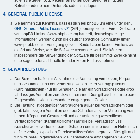
sofern sie gegen o. g. Regeln verstoßen oder geeignet sind, dem
Betreiber oder einem Dritten Schaden zuzufügen.
4. GENERAL PUBLIC LICENSE
Sie nehmen zur Kenntnis, dass es sich bei phpBB um eine unter der „
GNU General Public License v2
“ (GPL) bereitgestellten Foren-Software
von phpBB Limited (www.phpbb.com) handelt; deutschsprachige
Informationen werden durch die deutschsprachige Community unter
www.phpbb.de zur Verfügung gestellt. Beide haben keinen Einfluss auf
die Art und Weise, wie die Software verwendet wird. Sie können
insbesondere die Verwendung der Software für bestimmte Zwecke nicht
untersagen oder auf Inhalte fremder Foren Einfluss nehmen.
5. GEWÄHRLEISTUNG
Der Betreiber haftet mit Ausnahme der Verletzung von Leben, Körper
und Gesundheit und der Verletzung wesentlicher Vertragspflichten
(Kardinalpflichten) nur für Schäden, die auf ein vorsätzliches oder grob
fahrlässiges Verhalten zurückzuführen sind. Dies gilt auch für mittelbare
Folgeschäden wie insbesondere entgangenen Gewinn.
Die Haftung ist gegenüber Verbrauchern außer bei vorsätzlichem oder
grob fahrlässigem Verhalten oder bei Schäden aus der Verletzung von
Leben, Körper und Gesundheit und der Verletzung wesentlicher
Vertragspflichten (Kardinalpflichten) auf die bei Vertragsschluss
typischerweise vorhersehbaren Schäden und im übrigen der Höhe nach
auf die vertragstypischen Durchschnittsschäden begrenzt. Dies gilt auch
für mittelbare Folgeschäden wie insbesondere entgangenen Gewinn.