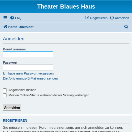
Theater Blaues Haus
FAQ
Registrieren
Anmelden
S
Foren-Übersicht
u
Anmelden
c
h
Benutzername:
e
Passwort:
Ich habe mein Passwort vergessen
Die Aktivierungs-E-Mail erneut senden
Angemeldet bleiben
Meinen Online-Status während dieser Sitzung verbergen
REGISTRIEREN
Sie müssen in diesem Forum registriert sein, um sich anmelden zu können.