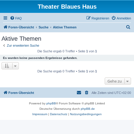
Theater Blaues Haus
FAQ
Registrieren
Anmelden
S
Foren-Übersicht
Suche
Aktive Themen
u
Aktive Themen
c
Zur erweiterten Suche
h
Die Suche ergab 0 Treffer • Seite
1
von
1
e
Es wurden keine passenden Ergebnisse gefunden.
Die Suche ergab 0 Treffer • Seite
1
von
1
Gehe zu
Foren-Übersicht
Alle Zeiten sind
UTC+02:00
Powered by
phpBB
® Forum Software © phpBB Limited
Deutsche Übersetzung durch
phpBB.de
Impressum
|
Datenschutz
|
Nutzungsbedingungen