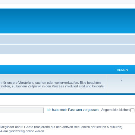
THEMEN
2
n für unsere Vorstellung suchen oder weiterverkaufen. Bitte beachten
tellen, zu keinem Zeitpunkt in den Prozess involviert sind und keinerlei
Ich habe mein Passwort vergessen
|
Angemeldet bleiben
e Mitglieder und 5 Gäste (basierend auf den aktiven Besuchern der letzten 5 Minuten)
 am gleichzeitig online waren.