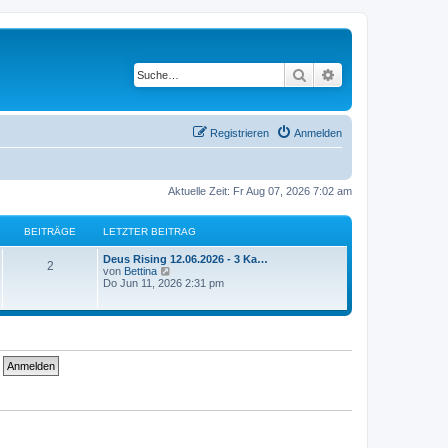
Suche
Erweiterte Suche
Registrieren
Anmelden
Aktuelle Zeit: Fr Aug 07, 2026 7:02 am
BEITRÄGE
LETZTER BEITRAG
Deus Rising 12.06.2026 - 3 Ka…
2
N
von
Bettina
e
Do Jun 11, 2026 2:31 pm
u
e
s
t
e
r
B
e
i
t
r
a
g