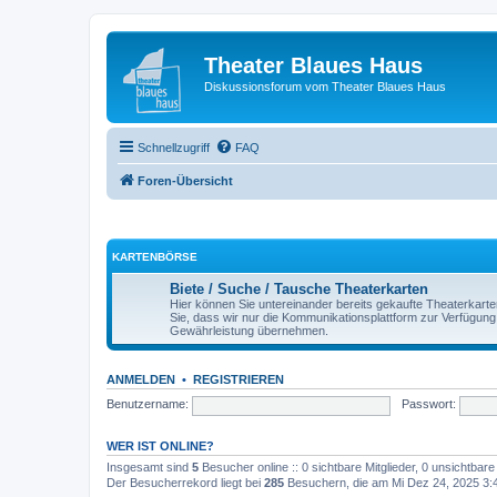
Theater Blaues Haus
Diskussionsforum vom Theater Blaues Haus
Schnellzugriff
FAQ
Foren-Übersicht
KARTENBÖRSE
Biete / Suche / Tausche Theaterkarten
Hier können Sie untereinander bereits gekaufte Theaterkarte
Sie, dass wir nur die Kommunikationsplattform zur Verfügung s
Gewährleistung übernehmen.
ANMELDEN
•
REGISTRIEREN
Benutzername:
Passwort:
WER IST ONLINE?
Insgesamt sind
5
Besucher online :: 0 sichtbare Mitglieder, 0 unsichtbar
Der Besucherrekord liegt bei
285
Besuchern, die am Mi Dez 24, 2025 3:44