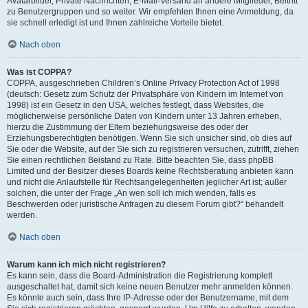
Avatarbilder, Private Nachrichten, E-Mail-Versand an andere Mitglieder, Beitritt
zu Benutzergruppen und so weiter. Wir empfehlen Ihnen eine Anmeldung, da
sie schnell erledigt ist und Ihnen zahlreiche Vorteile bietet.
Nach oben
Was ist COPPA?
COPPA, ausgeschrieben Children’s Online Privacy Protection Act of 1998
(deutsch: Gesetz zum Schutz der Privatsphäre von Kindern im Internet von
1998) ist ein Gesetz in den USA, welches festlegt, dass Websites, die
möglicherweise persönliche Daten von Kindern unter 13 Jahren erheben,
hierzu die Zustimmung der Eltern beziehungsweise des oder der
Erziehungsberechtigten benötigen. Wenn Sie sich unsicher sind, ob dies auf
Sie oder die Website, auf der Sie sich zu registrieren versuchen, zutrifft, ziehen
Sie einen rechtlichen Beistand zu Rate. Bitte beachten Sie, dass phpBB
Limited und der Besitzer dieses Boards keine Rechtsberatung anbieten kann
und nicht die Anlaufstelle für Rechtsangelegenheiten jeglicher Art ist; außer
solchen, die unter der Frage „An wen soll ich mich wenden, falls es
Beschwerden oder juristische Anfragen zu diesem Forum gibt?“ behandelt
werden.
Nach oben
Warum kann ich mich nicht registrieren?
Es kann sein, dass die Board-Administration die Registrierung komplett
ausgeschaltet hat, damit sich keine neuen Benutzer mehr anmelden können.
Es könnte auch sein, dass Ihre IP-Adresse oder der Benutzername, mit dem