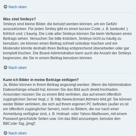
Nach oben
Was sind Smileys?
Smileys sind kleine Bilder, die benutzt werden können, um ein Gefühl
auszudrücken. Für jeden Smiley gibt es einen kurzen Code, z. B. bedeutet :)
fröhlich und :( traurig. Die Liste aller Smileys können Sie beim Verfassen eines
Beitrags sehen. Versuchen Sie bitte trotzdem, Smileys nicht zu häufig zu
benutzen, sie können einen Beitrag schnell unlesbar machen und ein
Moderator könnte deshalb Ihren Beitrag entsprechend überarbeiten oder gar
komplett löschen. Die Board-Administration kann auch die Anzahl der Smileys
begrenzen, die Sie in einem Beitrag benutzen können.
Nach oben
Kann ich Bilder in meine Beiträge einfügen?
Ja, Bilder können in Ihrem Beitrag angezeigt werden. Wenn die Administration
Dateianhänge erlaubt hat, können Sie das Bild auch direkt hochladen.
Ansonsten müssen Sie zu einem Bild verlinken, das auf einem öffentlich
zugänglichen Server liegt, z. B. http://www.domain.tld/mein-bild.gif. Sie können
weder Bilder verlinken, die sich auf Ihrem eigenen PC befinden (außer es ist
ein öffentlich zugänglicher Server), noch zu Bildern, die nur nach einer
Anmeldung verfügbar sind, z. B. Hotmail- oder Yahoo-Mailboxen, mit einem
Passwort geschützte Seiten usw. Um das Bild anzuzeigen, benutze den
BBCode-Tag „[img]“.
Nach oben