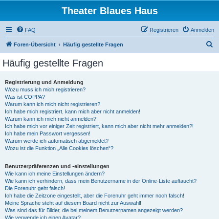
Theater Blaues Haus
FAQ
Registrieren
Anmelden
S
Foren-Übersicht
Häufig gestellte Fragen
u
Häufig gestellte Fragen
c
h
Registrierung und Anmeldung
Wozu muss ich mich registrieren?
e
Was ist COPPA?
Warum kann ich mich nicht registrieren?
Ich habe mich registriert, kann mich aber nicht anmelden!
Warum kann ich mich nicht anmelden?
Ich habe mich vor einiger Zeit registriert, kann mich aber nicht mehr anmelden?!
Ich habe mein Passwort vergessen!
Warum werde ich automatisch abgemeldet?
Wozu ist die Funktion „Alle Cookies löschen“?
Benutzerpräferenzen und -einstellungen
Wie kann ich meine Einstellungen ändern?
Wie kann ich verhindern, dass mein Benutzername in der Online-Liste auftaucht?
Die Forenuhr geht falsch!
Ich habe die Zeitzone eingestellt, aber die Forenuhr geht immer noch falsch!
Meine Sprache steht auf diesem Board nicht zur Auswahl!
Was sind das für Bilder, die bei meinem Benutzernamen angezeigt werden?
Wie verwende ich einen Avatar?