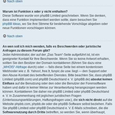
Nach oben
Warum ist Funktion x oder y nicht enthalten?
Diese Software wurde von phpBB Limited geschrieben. Wenn Sie denken,
dass eine Funktion implementiert werden sollte, dann besuchen Sie
phpBB Ideas
, wo Sie Ihre Stimme für bestehende Vorschläge abgeben oder
neue Funktionen vorschlagen können.
Nach oben
An wen soll ich mich wenden, falls es Beschwerden oder juristische
Anfragen zu diesem Forum gibt?
Jeder Administrator, der auf der „Das Team“-Seite aufgeführt ist, ist ein
geeigneter Kontakt für Ihre Beschwerde. Wenn Sie so keine Antwort erhalten,
sollten Sie den Besitzer der Domain kontaktieren (führen Sie dazu eine
„WHOIS“-Abfrage
durch) oder — falls diese Seite bei einem kostenlosen
Webhoster wie z. B. Yahoo!, free.fr, funpic.de usw. liegt — den Support oder
den Abuse-Kontakt des betreffenden Dienstes. Bitte beachten Sie, dass phpBB
Limited (phpBB.com) und phpBB Deutschland e. V. (phpBB.de)
absolut keinen
Einfluss
auf die Benutzung oder den oder die Benutzer der Forensoftware
haben und dafür in keiner Weise zur Verantwortung herangezogen werden
können. Kontaktieren Sie daher nie phpBB Limited oder phpBB Deutschland
e. V. in Zusammenhang mit jeglichen juristischen Fragen
(Unterlassungserklärungen, Haftungsfragen usw.), die
sich nicht direkt
auf die
Website phpbb.com, phpbb.de oder die phpBB-Software selbst beziehen. Falls
Sie phpBB Limited oder phpBB Deutschland e. V. E-Mails schreiben, die die
Softwarenutzung durch Dritte
betreffen, so werden Sie, wenn überhaupt,